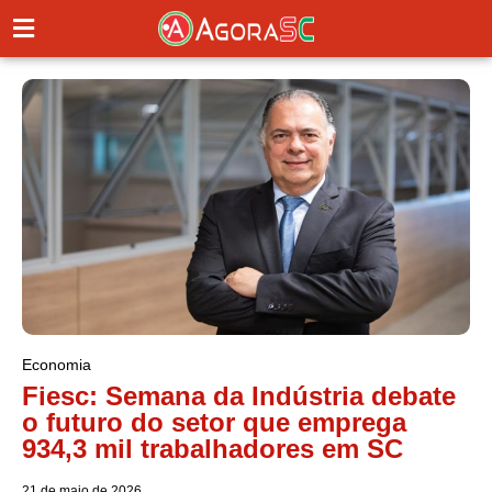
Economia
Fiesc: Semana da Indústria debate
o futuro do setor que emprega
934,3 mil trabalhadores em SC
21 de maio de 2026