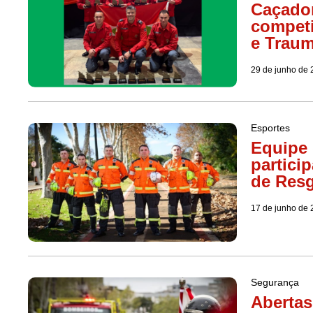
Caçado
competi
e Trau
29 de junho de
Esportes
Equipe
partici
de Resg
17 de junho de
Segurança
Abertas