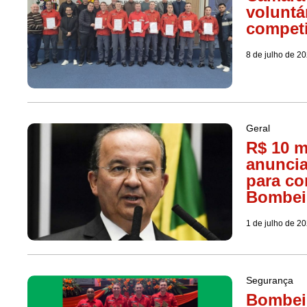
voluntá
competi
8 de julho de 2
Geral
R$ 10 m
anuncia
para co
Bombei
1 de julho de 2
Segurança
Bombeir