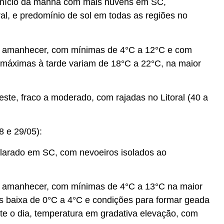
nício da manhã com mais nuvens em SC,
al, e predomínio de sol em todas as regiões no
o amanhecer, com mínimas de 4°C a 12°C e com
 máximas à tarde variam de 18°C a 22°C, na maior
ste, fraco a moderado, com rajadas no Litoral (40 a
8 e 29/05):
larado em SC, com nevoeiros isolados ao
o amanhecer, com mínimas de 4°C a 13°C na maior
is baixa de 0°C a 4°C e condições para formar geada
nte o dia, temperatura em gradativa elevação, com