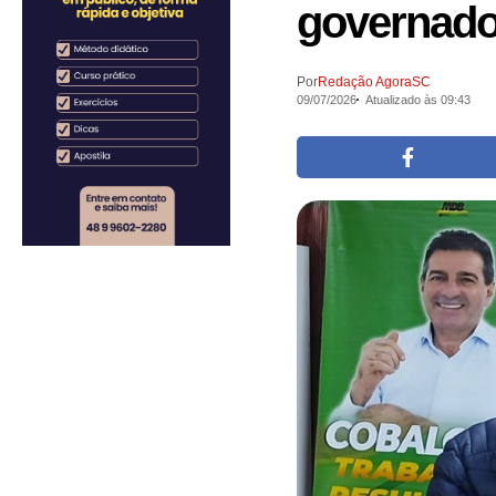
governado
Por
Redação AgoraSC
09/07/2026
Atualizado às 09:43