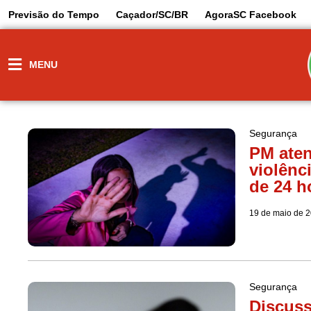
Previsão do Tempo
Caçador/SC/BR
AgoraSC Facebook
MENU
Segurança
PM aten
violênc
de 24 h
19 de maio de 
Segurança
Discuss