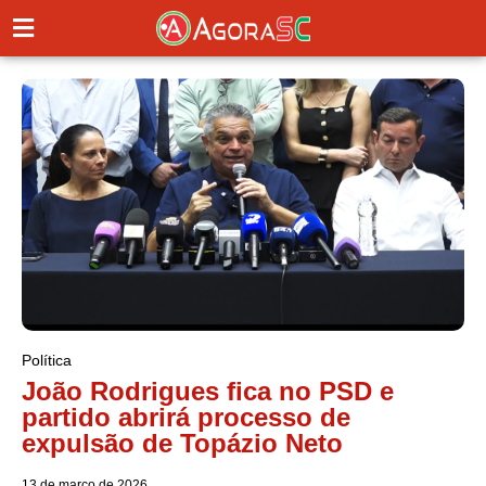
Política
João Rodrigues fica no PSD e
partido abrirá processo de
expulsão de Topázio Neto
13 de março de 2026