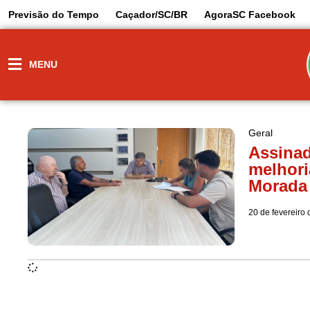
Previsão do Tempo
Caçador/SC/BR
AgoraSC Facebook
MENU
Geral
Assinad
melhori
Morada
20 de fevereiro