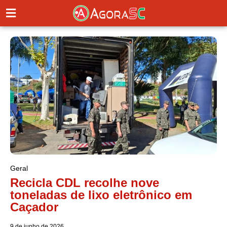
Geral
Recicla CDL recolhe nove
toneladas de lixo eletrônico em
Caçador
9 de junho de 2026