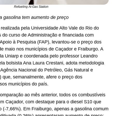
Refueling At Gas Station
a gasolina tem aumento de preço
realizada pela Universidade Alto Vale do Rio do
és do curso de Administração e financiada com
Apoio à Pesquisa (FAP), levantou-se o preço dos
e maio nos municípios de Caçador e Fraiburgo. A
ela Uniarp e coordenada pelo professor Leandro
la bolsista Ana Laura Crestani, adota metodologia
la Agência Nacional do Petróleo, Gás Natural e
) que, semanalmente, afere o preço dos
sos municípios do país.
omparação ao mês anterior, todos os combustíveis
m Caçador, com destaque para o diesel S10 que
tro (-7,66%). Em Fraiburgo, apenas a gasolina comum
aditivada (0,26%) apresentaram aumento de preço;