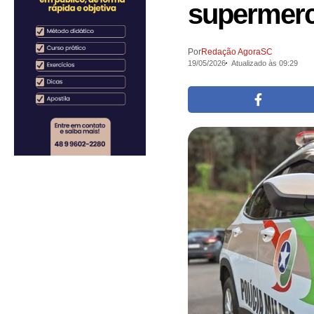
supermer
Por
Redação AgoraSC
19/05/2026
Atualizado às 09:29