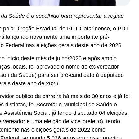
 da Saúde é o escolhido para representar a região
o pela Direção Estadual do PDT Catarinense, o PDT
rá lançando novamente uma importante pré-
o Federal nas eleições gerais deste ano de 2026.
no início deste mês de julho/2026 e após amplo
nças locais, foi aprovado o nome do ex-vereador
lson da Saúde) para ser pré-candidato à deputado
erais deste ano de 2026.
vidor público de carreira há mais de 30 anos e já foi
 distintas, foi Secretário Municipal de Saúde e
e Assistência Social, já tendo disputado 04 eleições
e vereador e uma eleição de vice-prefeito), tendo
temente nas eleições gerais de 2022 como
 Federal, somando 5.036 votos em nosso querido