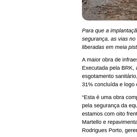
Para que a implantaçã
segurança, as vias no
liberadas em meia pis
A maior obra de infra
Executada pela BRK, a
esgotamento sanitário
31% concluída e logo c
“Esta é uma obra comp
pela segurança da equ
estamos com oito fren
Martello e repaviment
Rodrigues Porto, ger