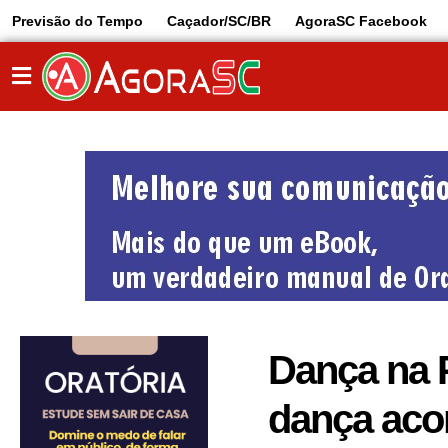
Previsão do Tempo
Caçador/SC/BR
AgoraSC Facebook
Dança na P
dança aco