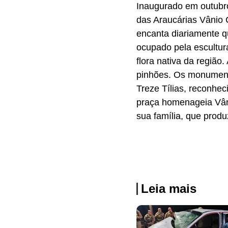
Inaugurado em outubro
das Araucárias Vânio 
encanta diariamente q
ocupado pela escultu
flora nativa da regiã
pinhões. Os monumento
Treze Tílias, reconhec
praça homenageia Vâni
sua família, que prod
Leia mais