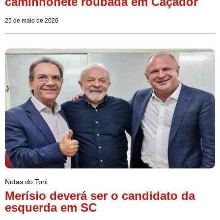
caminhonete roubada em Caçador
25 de maio de 2026
Notas do Toni
Merísio deverá ser o candidato da
esquerda em SC