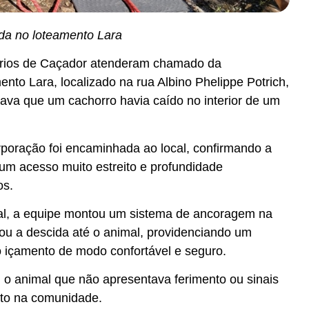
ada no loteamento Lara
rios de Caçador atenderam chamado da
nto Lara, localizado na rua Albino Phelippe Potrich,
atava que um cachorro havia caído no interior de um
oração foi encaminhada ao local, confirmando a
 um acesso muito estreito e profundidade
os.
cal, a equipe montou um sistema de ancoragem na
izou a descida até o animal, providenciando um
 o içamento de modo confortável e seguro.
 o animal que não apresentava ferimento ou sinais
olto na comunidade.