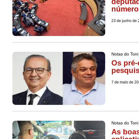
deputad
número
23 de junho de
Notas do Toni
Os pré-
pesqui
7 de maio de 2
Notas do Toni
As boas