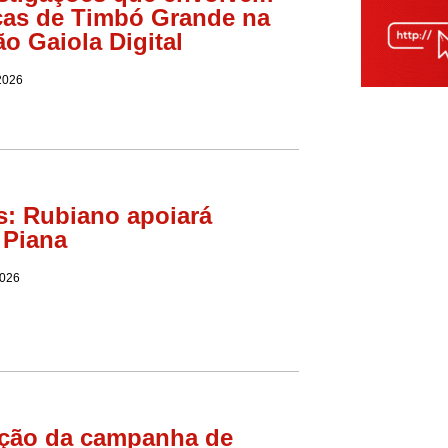
ças de Timbó Grande na
o Gaiola Digital
2026
s: Rubiano apoiará
 Piana
2026
ução da campanha de