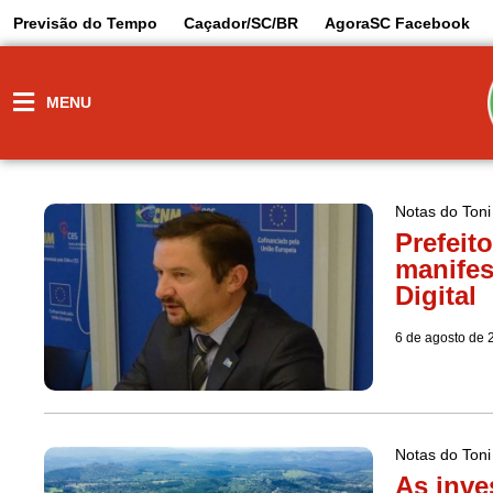
Previsão do Tempo
Caçador/SC/BR
AgoraSC Facebook
MENU
Notas do Toni
Prefeit
manifes
Digital
6 de agosto de 
Notas do Toni
As inve