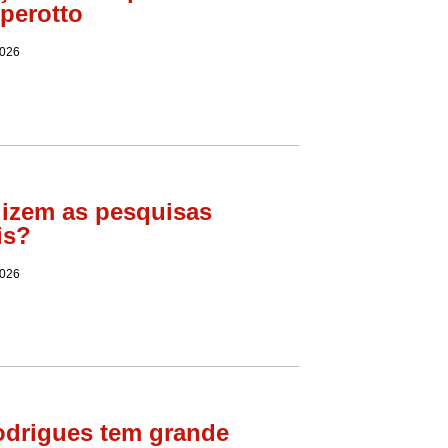
perotto
2026
izem as pesquisas
is?
2026
drigues tem grande