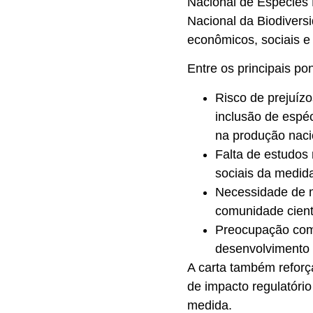
Nacional de Espécies
Nacional da Biodivers
econômicos, sociais e 
Entre os principais po
Risco de prejuízo
inclusão de espé
na produção naci
Falta de estudos
sociais da medid
Necessidade de m
comunidade cient
Preocupação com 
desenvolvimento d
A carta também reforç
de impacto regulatório
medida.