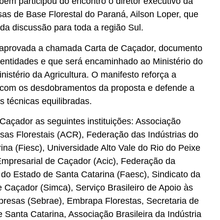
bém participou do encontro o diretor executivo da
s de Base Florestal do Paraná, Ailson Loper, que
da discussão para toda a região Sul.
oi aprovada a chamada Carta de Caçador, documento
 entidades e que será encaminhado ao Ministério do
istério da Agricultura. O manifesto reforça a
 com os desdobramentos da proposta e defende a
 técnicas equilibradas.
Caçador as seguintes instituições: Associação
as Florestais (ACR), Federação das Indústrias do
na (Fiesc), Universidade Alto Vale do Rio do Peixe
Empresarial de Caçador (Acic), Federação da
 do Estado de Santa Catarina (Faesc), Sindicato da
e Caçador (Simca), Serviço Brasileiro de Apoio às
resas (Sebrae), Embrapa Florestas, Secretaria de
 Santa Catarina, Associação Brasileira da Indústria