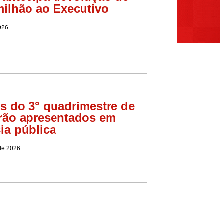
milhão ao Executivo
026
 do 3° quadrimestre de
rão apresentados em
ia pública
 de 2026